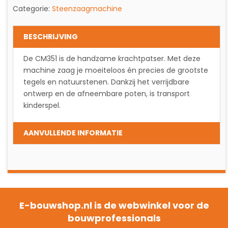
Categorie:
Steenzaagmachine
BESCHRIJVING
De CM351 is de handzame krachtpatser. Met deze
machine zaag je moeiteloos én precies de grootste
tegels en natuurstenen. Dankzij het verrijdbare
ontwerp en de afneembare poten, is transport
kinderspel.
AANVULLENDE INFORMATIE
E-bouwshop.nl is de webwinkel voor de
bouwprofessionals