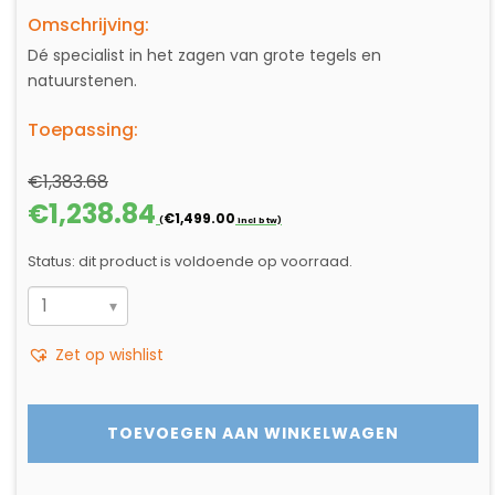
Omschrijving:
Dé specialist in het zagen van grote tegels en
natuurstenen.
Toepassing:
€
1,383.68
Oorspronkelijke
Huidige
€
1,238.84
€
1,499.00
(
incl btw)
prijs
prijs
was:
is:
Status: dit product is voldoende op voorraad.
€1,383.68.
€1,238.84.
STEENZAAGMACHINE
CM
Zet op wishlist
352
+
BLADE
TOEVOEGEN AAN WINKELWAGEN
aantal