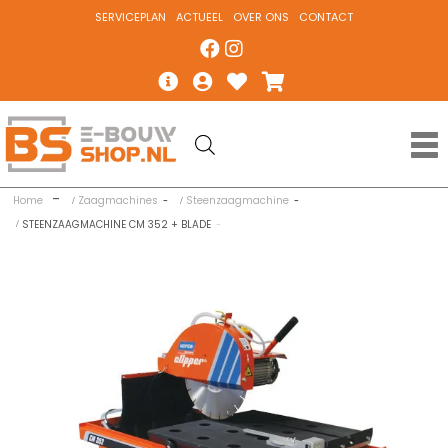
SERVICEPLAN
ACTUEEL
OVER ONS
CONTACT
Home
Zaagmachines
Steenzaagmachine
STEENZAAGMACHINE CM 352 + BLADE