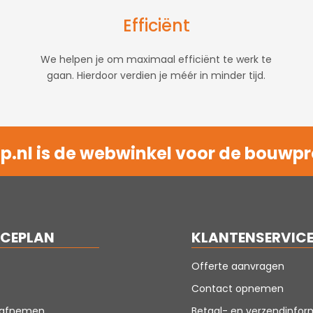
Efficiënt
We helpen je om maximaal efficiënt te werk te
gaan. Hierdoor verdien je méér in minder tijd.
.nl is de webwinkel voor de bouwpr
ICEPLAN
KLANTENSERVIC
Offerte aanvragen
Contact opnemen
n afnemen
Betaal- en verzendinfor