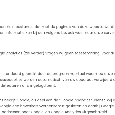
s een klein bestandje dat met de pagina’s van deze website w
n informatie kan bij een volgend bezoek weer naar onze servers
ogle Analytics (zie verder) vragen wij geen toestemming. Voor 
den standaard gebruikt door de programmeertaal waarmee onze 
essiecookies worden automatisch van uw apparaat verwijderd als 
detecteren of u ingelogd bent.
 bedrijf Google, als deel van de “Google Analytics”-dienst. Wij
 Google een bewerkersovereenkomst gesloten en daarbij Google 
-addressen naar Google via Google Analytics uitgeschakeld.