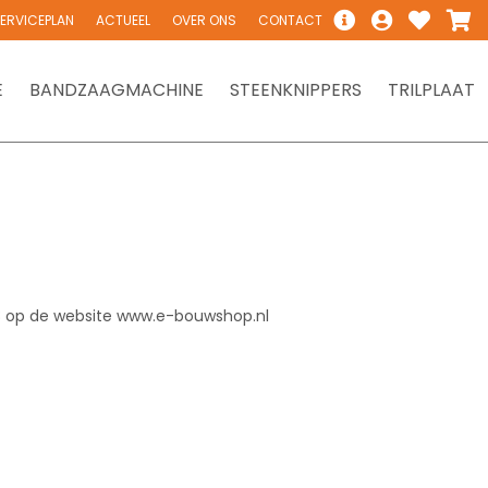
ERVICEPLAN
ACTUEEL
OVER ONS
CONTACT
E
BANDZAAGMACHINE
STEENKNIPPERS
TRILPLAAT
8 op de website www.e-bouwshop.nl