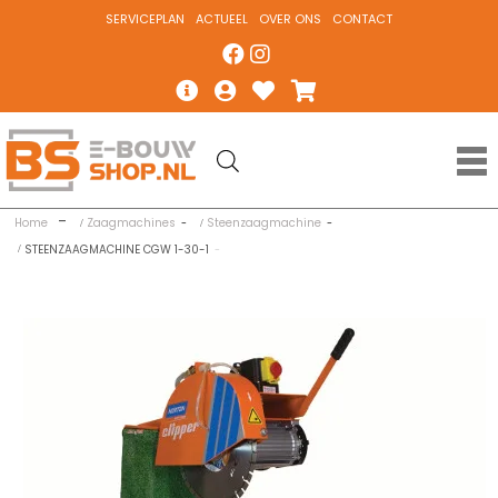
SERVICEPLAN
ACTUEEL
OVER ONS
CONTACT
Home
Zaagmachines
Steenzaagmachine
STEENZAAGMACHINE CGW 1-30-1