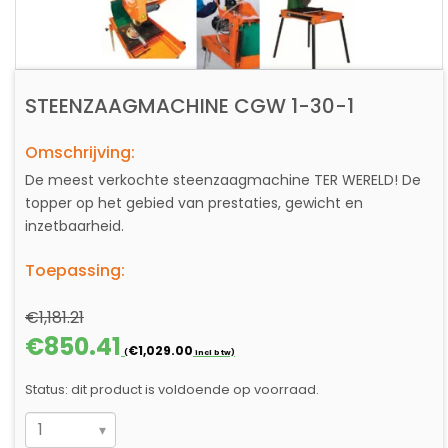
STEENZAAGMACHINE CGW 1-30-1
Omschrijving:
De meest verkochte steenzaagmachine TER WERELD! De
topper op het gebied van prestaties, gewicht en
inzetbaarheid.
Toepassing:
€
1,181.21
Oorspronkelijke
Huidige
€
850.41
€
1,029.00
(
incl btw)
prijs
prijs
was:
is:
Status: dit product is voldoende op voorraad.
€1,181.21.
€850.41.
STEENZAAGMACHINE