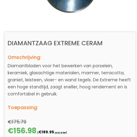
DIAMANTZAAG EXTREME CERAM
Omschrijving:
Diamantbladen voor het bewerken van porselein,
keramiek, glasachtige materialen, marmer, terracotta,
graniet, leisteen, vloer- en wand tegels. De Extreme heeft
een hoge standtijd, zaagt sneller, hoog rendement en is
comfortabel in gebruik.
Toepassing:
€
175.79
Oorspronkelijke
Huidige
€
156.98
€
189.95
(
incl btw)
prijs
prijs