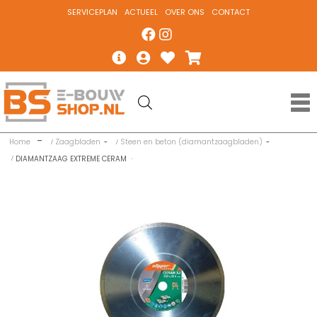
SERVICEPLAN
ACTUEEL
OVER ONS
CONTACT
Home
Zaagbladen
Steen en beton (diamantzaagbladen)
DIAMANTZAAG EXTREME CERAM