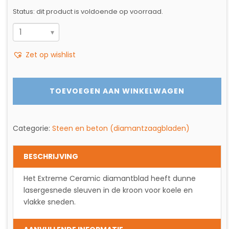
was:
is:
Status: dit product is voldoende op voorraad.
€175.79.
€156.98.
DIAMANTZAAG
EXTREME
Zet op wishlist
CERAM
aantal
TOEVOEGEN AAN WINKELWAGEN
Categorie:
Steen en beton (diamantzaagbladen)
BESCHRIJVING
Het Extreme Ceramic diamantblad heeft dunne
lasergesnede sleuven in de kroon voor koele en
vlakke sneden.