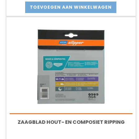
was:
is:
TOEVOEGEN AAN WINKELWAGEN
€24.51.
€21.90.
ZAAGBLAD HOUT- EN COMPOSIET RIPPING