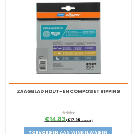
ZAAGBLAD HOUT- EN COMPOSIET RIPPING
€
16.50
Oorspronkelijke
Huidige
€
14.83
€
17.95
(
incl btw)
prijs
prijs
was:
is:
TOEVOEGEN AAN WINKELWAGEN