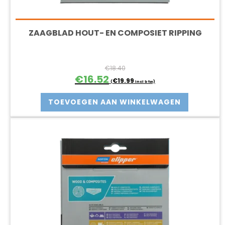
ZAAGBLAD HOUT- EN COMPOSIET RIPPING
€
18.40
Oorspronkelijke
Huidige
€
16.52
€
19.99
(
incl btw)
prijs
prijs
was:
is:
TOEVOEGEN AAN WINKELWAGEN
€18.40.
€16.52.