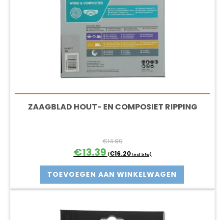
ZAAGBLAD HOUT- EN COMPOSIET RIPPING
€
14.89
Oorspronkelijke
Huidige
€
13.39
€
16.20
(
incl btw)
prijs
prijs
was:
is:
TOEVOEGEN AAN WINKELWAGEN
€14.89.
€13.39.