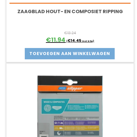
ZAAGBLAD HOUT- EN COMPOSIET RIPPING
€
13.24
Oorspronkelijke
Huidige
€
11.94
€
14.45
(
incl btw)
prijs
prijs
was:
is:
TOEVOEGEN AAN WINKELWAGEN
€13.24.
€11.94.