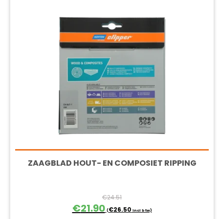
ZAAGBLAD HOUT- EN COMPOSIET RIPPING
€
24.51
Oorspronkelijke
Huidige
€
21.90
€
26.50
(
incl btw)
prijs
prijs