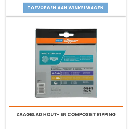
was:
is:
TOEVOEGEN AAN WINKELWAGEN
€12.61.
€11.36.
ZAAGBLAD HOUT- EN COMPOSIET RIPPING