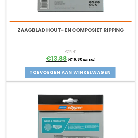
ZAAGBLAD HOUT- EN COMPOSIET RIPPING
€
15.41
Oorspronkelijke
Huidige
€
13.88
€
16.80
(
incl btw)
prijs
prijs
was:
is:
TOEVOEGEN AAN WINKELWAGEN
€15.41.
€13.88.