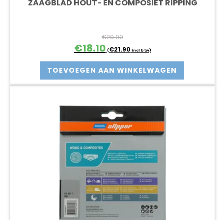
ZAAGBLAD HOUT- EN COMPOSIET RIPPING
€
20.00
Oorspronkelijke
Huidige
€
18.10
€
21.90
(
incl btw)
prijs
prijs
was:
is:
TOEVOEGEN AAN WINKELWAGEN
€20.00.
€18.10.