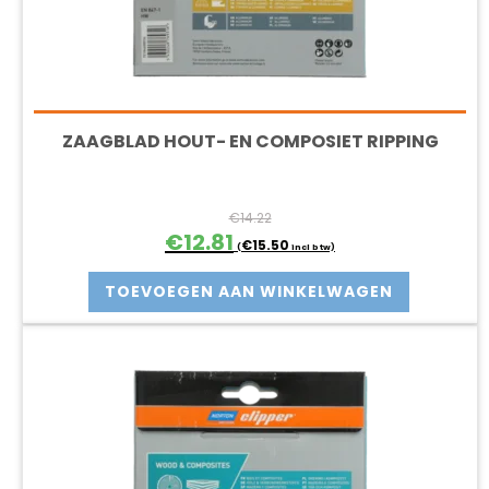
ZAAGBLAD HOUT- EN COMPOSIET RIPPING
€
14.22
Oorspronkelijke
Huidige
€
12.81
€
15.50
(
incl btw)
prijs
prijs
was:
is:
TOEVOEGEN AAN WINKELWAGEN
€14.22.
€12.81.