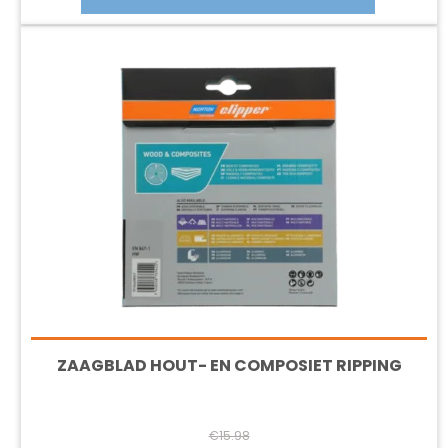
€16.50.
€14.83.
ZAAGBLAD HOUT- EN COMPOSIET RIPPING
€
15.98