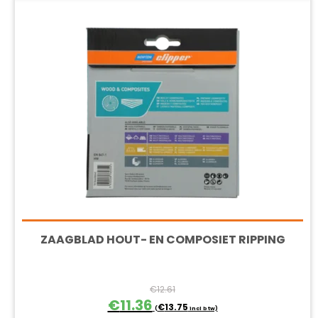
ZAAGBLAD HOUT- EN COMPOSIET RIPPING
€
12.61
Oorspronkelijke
Huidige
€
11.36
€
13.75
(
incl btw)
prijs
prijs