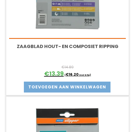
ZAAGBLAD HOUT- EN COMPOSIET RIPPING
€
14.89
Oorspronkelijke
Huidige
€
13.39
€
16.20
(
incl btw)
prijs
prijs
was:
is:
TOEVOEGEN AAN WINKELWAGEN
€14.89.
€13.39.