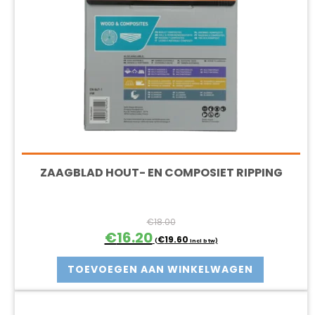
ZAAGBLAD HOUT- EN COMPOSIET RIPPING
€
18.00
Oorspronkelijke
Huidige
€
16.20
€
19.60
(
incl btw)
prijs
prijs
was:
is:
TOEVOEGEN AAN WINKELWAGEN
€18.00.
€16.20.