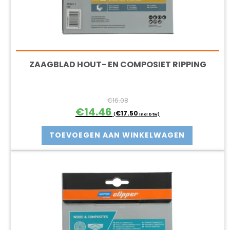
ZAAGBLAD HOUT- EN COMPOSIET RIPPING
€
16.08
Oorspronkelijke
Huidige
€
14.46
€
17.50
(
incl btw)
prijs
prijs
was:
is:
TOEVOEGEN AAN WINKELWAGEN
€16.08.
€14.46.