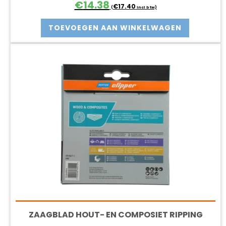
Oorspronkelijke
Huidige
€
14.38
€
17.40
(
incl btw)
prijs
prijs
was:
is:
TOEVOEGEN AAN WINKELWAGEN
€15.98.
€14.38.
ZAAGBLAD HOUT- EN COMPOSIET RIPPING