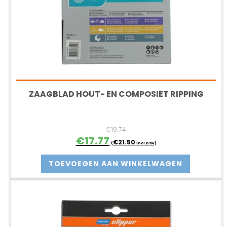
ZAAGBLAD HOUT- EN COMPOSIET RIPPING
€
19.74
Oorspronkelijke
Huidige
€
17.77
€
21.50
(
incl btw)
prijs
prijs
was:
is:
TOEVOEGEN AAN WINKELWAGEN
€19.74.
€17.77.