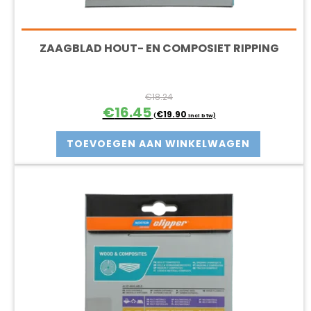
ZAAGBLAD HOUT- EN COMPOSIET RIPPING
€
18.24
Oorspronkelijke
Huidige
€
16.45
€
19.90
(
incl btw)
prijs
prijs
was:
is:
TOEVOEGEN AAN WINKELWAGEN
€18.24.
€16.45.