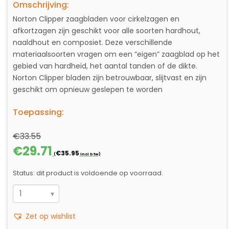
Omschrijving:
Norton Clipper zaagbladen voor cirkelzagen en
afkortzagen zijn geschikt voor alle soorten hardhout,
naaldhout en composiet. Deze verschillende
materiaalsoorten vragen om een “eigen” zaagblad op het
gebied van hardheid, het aantal tanden of de dikte.
Norton Clipper bladen zijn betrouwbaar, slijtvast en zijn
geschikt om opnieuw geslepen te worden
Toepassing:
€
33.55
Oorspronkelijke
Huidige
€
29.71
€
35.95
(
incl btw)
prijs
prijs
was:
is:
Status: dit product is voldoende op voorraad.
€33.55.
€29.71.
ZAAGBLAD
HOUT-
Zet op wishlist
EN