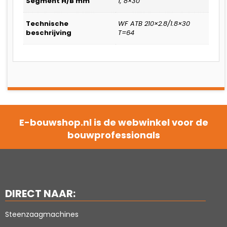
Segment H/B mm
1, 8×30
Technische
WF ATB 210×2.8/1.8×30
beschrijving
T=64
E-bouwshop.nl is de webwinkel voor de
bouwprofessionals
DIRECT NAAR:
Steenzaagmachines