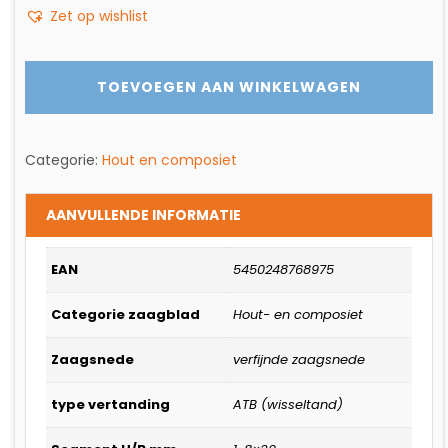
HOUT-
Zet op wishlist
EN
COMPOSIET
FINISHING
TOEVOEGEN AAN WINKELWAGEN
aantal
Categorie:
Hout en composiet
AANVULLENDE INFORMATIE
EAN
5450248768975
Categorie zaagblad
Hout- en composiet
Zaagsnede
verfijnde zaagsnede
type vertanding
ATB (wisseltand)