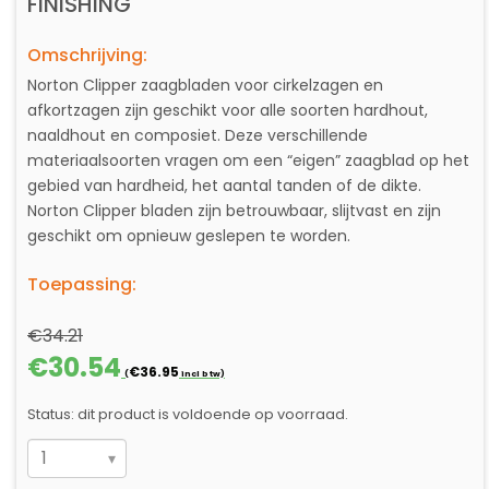
FINISHING
Omschrijving:
Norton Clipper zaagbladen voor cirkelzagen en
afkortzagen zijn geschikt voor alle soorten hardhout,
naaldhout en composiet. Deze verschillende
materiaalsoorten vragen om een “eigen” zaagblad op het
gebied van hardheid, het aantal tanden of de dikte.
Norton Clipper bladen zijn betrouwbaar, slijtvast en zijn
geschikt om opnieuw geslepen te worden.
Toepassing:
€
34.21
Oorspronkelijke
Huidige
€
30.54
€
36.95
(
incl btw)
prijs
prijs
was:
is:
Status: dit product is voldoende op voorraad.
€34.21.
€30.54.
ZAAGBLAD