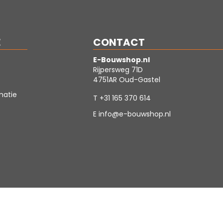
E
CONTACT
E-Bouwshop.nl
Rijpersweg 71D
4751AR Oud-Gastel
matie
T
+31 165 370 614
E
info@e-bouwshop.nl