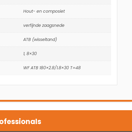
Hout- en composiet
verfijnde zaagsnede
ATB (wisseltand)
1, 8×30
WF ATB 180×2.8/1.8×30 T=48
ofessionals