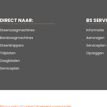
DIRECT NAAR:
BS SERV
Steenzaagmachines
Informatie
Bandzaagmachines
Aanvragen
Steenknippers
Servicepla
Trilplaten
Opzeggen
Zaagbladen
Serviceplan
Privacy policy
|
Cookies
|
Algemene voorwaarden