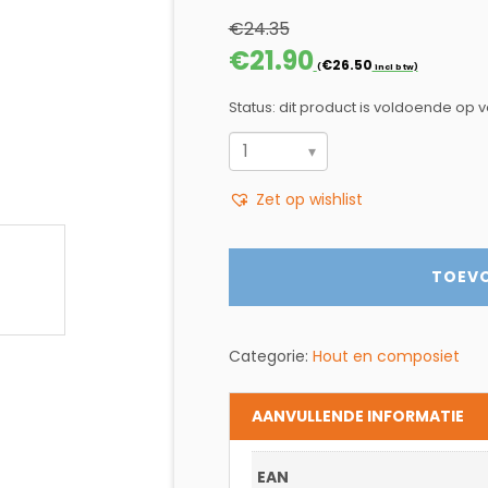
€
24.35
Oorspronkelijke
Huidige
€
21.90
€
26.50
(
incl btw)
prijs
prijs
was:
is:
Status: dit product is voldoende op 
€24.35.
€21.90.
ZAAGBLAD
HOUT-
Zet op wishlist
EN
COMPOSIET
FINISHING
TOEV
aantal
Categorie:
Hout en composiet
AANVULLENDE INFORMATIE
EAN