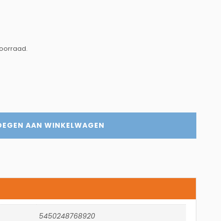
voorraad.
OEGEN AAN WINKELWAGEN
5450248768920