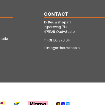
E
CONTACT
E-Bouwshop.nl
Rijpersweg 71D
4751AR Oud-Gastel
matie
T
+31 165 370 614
E
info@e-bouwshop.nl