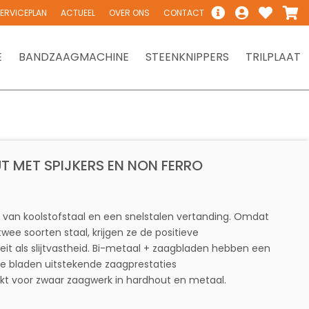
ERVICEPLAN
ACTUEEL
OVER ONS
CONTACT
E
BANDZAAGMACHINE
STEENKNIPPERS
TRILPLAAT
 MET SPIJKERS EN NON FERRO
 van koolstofstaal en een snelstalen vertanding. Omdat
ee soorten staal, krijgen ze de positieve
eit als slijtvastheid. Bi-metaal + zaagbladen hebben een
de bladen uitstekende zaagprestaties
kt voor zwaar zaagwerk in hardhout en metaal.