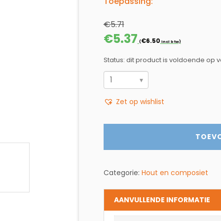
Toepassing:
€
5.71
Oorspronkelijke
Huidige
€
5.37
€
6.50
(
incl btw)
prijs
prijs
was:
is:
Status: dit product is voldoende op 
€5.71.
€5.37.
RECIPRO
ZAAGBLAD
Zet op wishlist
HOUT
MET
SPIJKERS
TOEV
EN
NON
FERRO
Categorie:
Hout en composiet
aantal
AANVULLENDE INFORMATIE