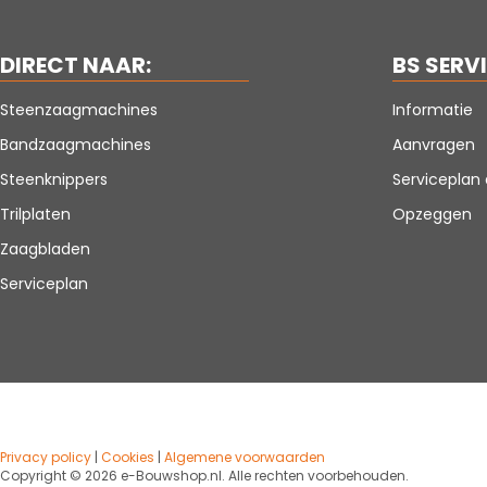
DIRECT NAAR:
BS SERV
Steenzaagmachines
Informatie
Bandzaagmachines
Aanvragen
Steenknippers
Servicepla
Trilplaten
Opzeggen
Zaagbladen
Serviceplan
Privacy policy
|
Cookies
|
Algemene voorwaarden
Copyright ©
2026 e-Bouwshop.nl. Alle rechten voorbehouden.