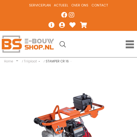
SERVICEPLAN
ACTUEEL
OVER ONS
CONTACT
Home
Trilplaat
STAMPER CR 16